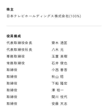
株主
日本テレビホールディングス株式会社(100%)
役員構成
代表取締役会長
齋木 透匡
代表取締役社長
八木 元
専務取締役
玉置 英樹
常務取締役
石井 俊也
取締役
小西 善吾
取締役
秋山 稔
取締役
下船 隆宏
取締役
澤 桂一
取締役
関川 悦代
取締役
安藤 天志