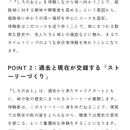
「『しろのおと』を体験しながら城へ向かうことで、姫
路城に対する興味や解像度を高める」という意図から、
姫路城にゆかりの深い場所を中心にコースを設定。
体験者はこのコースを巡り歩くことで、城にまつわる数
奇な歴史や、先人たちと城との逸話などに触れ、まるで
タイムトリップのような非日常体験を味わうことになり
ます。
POINT 2：過去と現在が交錯する「スト
ーリーづくり」
『しろのおと』は、過去から来たキャラクターととも
に、城や街の歴史にまつわるストーリーが展開します。
体験者は、このストーリーに身をゆだねることで、視覚
では現在の街の姿をとらえながら、聴覚では歴史の息吹
を感じる、という重層的な体験をすることになります。