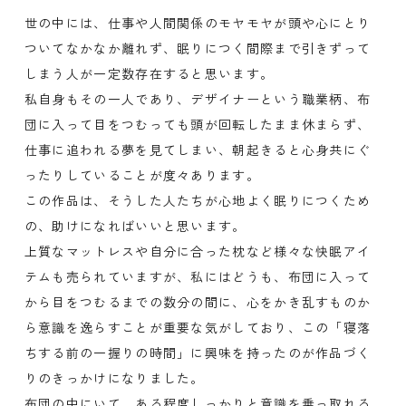
世の中には、仕事や人間関係のモヤモヤが頭や心にとり
ついてなかなか離れず、眠りにつく間際まで引きずって
しまう人が一定数存在すると思います。
私自身もその一人であり、デザイナーという職業柄、布
団に入って目をつむっても頭が回転したまま休まらず、
仕事に追われる夢を見てしまい、朝起きると心身共にぐ
ったりしていることが度々あります。
この作品は、そうした人たちが心地よく眠りにつくため
の、助けになればいいと思います。
上質なマットレスや自分に合った枕など様々な快眠アイ
テムも売られていますが、私にはどうも、布団に入って
から目をつむるまでの数分の間に、心をかき乱すものか
ら意識を逸らすことが重要な気がしており、この「寝落
ちする前の一握りの時間」に興味を持ったのが作品づく
りのきっかけになりました。
布団の中にいて、ある程度しっかりと意識を乗っ取れる