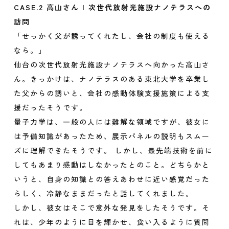
CASE.2 高山さん | 次世代放射光施設ナノテラスへの
訪問
「せっかく父が誘ってくれたし、会社の制度も使える
なら。」
仙台の次世代放射光施設ナノテラスへ向かった高山さ
ん。きっかけは、ナノテラスのある東北大学を卒業し
た父からの誘いと、会社の感動体験支援施策による支
援だったそうです。
量子力学は、一般の人には難解な領域ですが、彼女に
は予備知識があったため、展示パネルの説明もスムー
ズに理解できたそうです。 しかし、最先端技術を前に
してもあまり感動はしなかったとのこと。どちらかと
いうと、自身の知識との答えあわせに近い感覚だった
らしく、冷静なままだったと話してくれました。
しかし、彼女はそこで意外な発見をしたそうです。そ
れは、少年のように目を輝かせ、食い入るように質問