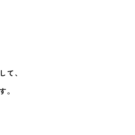
して、
す。
。