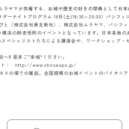
ムラヤマが共催する、お城や歴史の好きの祭典として日本最大
 〈サタデーナイトプログラム 16日(土)18:30～20:30〉パ
びと〈株式会社東北新社〉、株式会社ムラヤマ、パシフィ
コ横浜の師走恒例のイベントとなっています。日本各地のお
城のスペシャリストたちによる講演会や、ワークショップ・
へ‼ 是非ご“来城”ください。
サイト：
http://www.shiroexpo.jp/
ネスの場での雑談。全国規模のお城イベントのパイオニア「