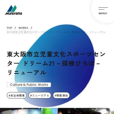
MENU
TOP
WORKS
東大阪市立児童文化スポーツセンター ドリーム21－探検ひろば－リニューアル
東大阪市立児童文化スポーツセン
ター ドリーム21－探検ひろば－
リニューアル
Culture & Public Works
自治体関連
ミュージアム
環境演出