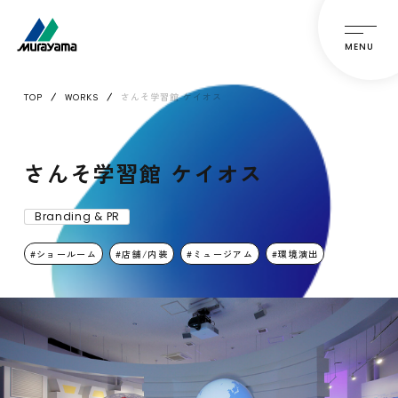
MENU
TOP
WORKS
さんそ学習館 ケイオス
さんそ学習館 ケイオス
Branding & PR
ショールーム
店舗/内装
ミュージアム
環境演出