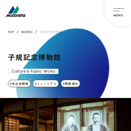
MENU
TOP
WORKS
子規記念博物館
子規記念博物館
Culture & Public Works
自治体関連
ミュージアム
環境演出