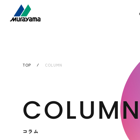
TOP
COLUMN
COLUM
コラム