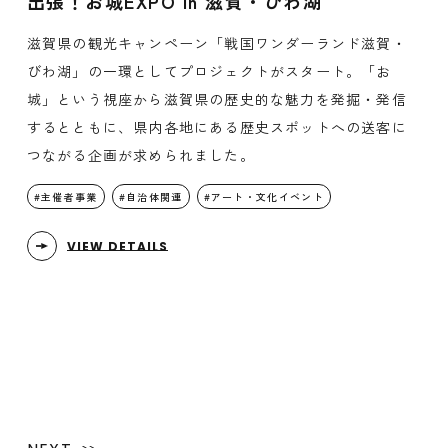
出張！お城EXPO in 滋賀・びわ湖
滋賀県の観光キャンペーン「戦国ワンダーランド滋賀・
びわ湖」の一環としてプロジェクトがスタート。「お
城」という視座から滋賀県の歴史的な魅力を発掘・発信
するとともに、県内各地にある歴史スポットへの送客に
つながる企画が求められました。
主催者事業
自治体関連
アート・文化イベント
VIEW DETAILS